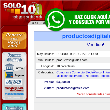
productosdigita
Vendido!
Mayusculas:
PRODUCTOSDIGITALES.COM
Minusculas:
productosdigitales.com
Longitud:
18 caracteres
Categorias:
Compras y Comercio ElectrÃ³nico
,
Info
Miscelaneas (varios)
,
Negocios
,
Tecnol
Precio:
$4,950.00
Visitar!
productosdigitales.com
Serán consideradas ofer