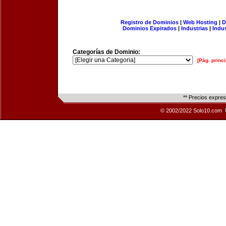
Registro de Dominios
|
Web Hosting
|
D
Dominios Expirados
|
Industrias
|
Indu
Categorías de Dominio:
[Pág. princi
** Precios expre
© 2002/2022 Solo10.com