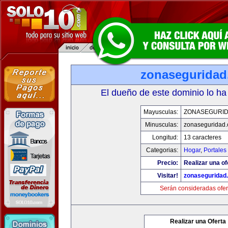
zonasegurida
El dueño de este dominio lo ha
Mayusculas:
ZONASEGURI
Minusculas:
zonaseguridad
Longitud:
13 caracteres
Categorias:
Hogar
,
Portales
Precio:
Realizar una of
Visitar!
zonaseguridad
Serán consideradas ofer
Realizar una Oferta