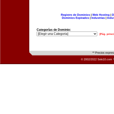
Registro de Dominios
|
Web Hosting
|
D
Dominios Expirados
|
Industrias
|
Indu
Categorías de Dominio:
[Pág. princi
** Precios expre
© 2002/2022 Solo10.com