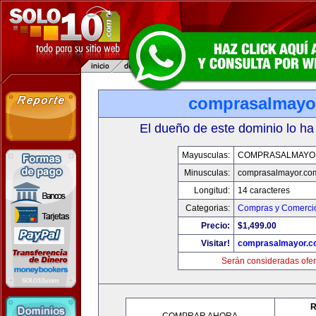
comprasalmayo
El dueño de este dominio lo ha
Mayusculas:
COMPRASALMAYO
Minusculas:
comprasalmayor.co
Longitud:
14 caracteres
Categorias:
Compras y Comercio
Precio:
$1,499.00
Visitar!
comprasalmayor.c
Serán consideradas ofer
R