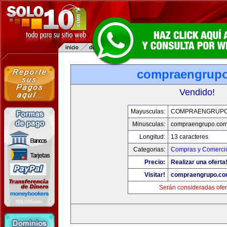
compraengrup
Vendido!
Mayusculas:
COMPRAENGRUPO
Minusculas:
compraengrupo.co
Longitud:
13 caracteres
Categorias:
Compras y Comercio
Precio:
Realizar una oferta
Visitar!
compraengrupo.c
Serán consideradas ofer