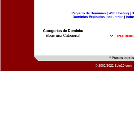
Registro de Dominios
|
Web Hosting
|
D
Dominios Expirados
|
Industrias
|
Indu
Categorías de Dominio:
[Pág. princi
** Precios expre
© 2002/2022 Solo10.com