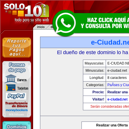
e-Ciudad.n
El dueño de este dominio lo ha
Mayusculas:
E-CIUDAD.N
Minusculas:
e-ciudad.net
Longitud:
8 caracteres
Categorias:
PaÃ­ses y Ci
Precio:
Realizar una 
Visitar!
e-ciudad.net
Serán consideradas ofer
Realizar una Oferta