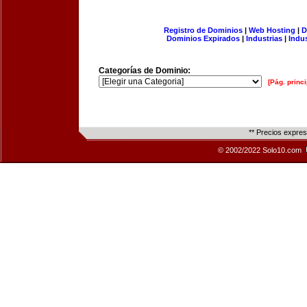
Registro de Dominios
|
Web Hosting
|
D
Dominios Expirados
|
Industrias
|
Indu
Categorías de Dominio:
[Pág. princi
** Precios expre
© 2002/2022 Solo10.com