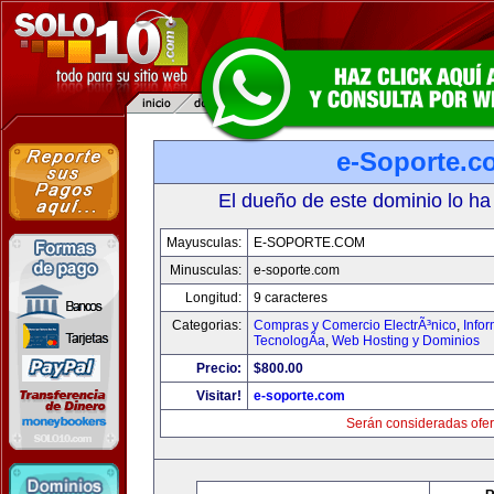
e-Soporte.c
El dueño de este dominio lo ha
Mayusculas:
E-SOPORTE.COM
Minusculas:
e-soporte.com
Longitud:
9 caracteres
Categorias:
Compras y Comercio ElectrÃ³nico
,
Info
TecnologÃ­a
,
Web Hosting y Dominios
Precio:
$800.00
Visitar!
e-soporte.com
Serán consideradas ofer