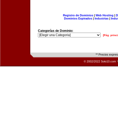
Registro de Dominios
|
Web Hosting
|
D
Dominios Expirados
|
Industrias
|
Indu
Categorías de Dominio:
[Pág. princi
** Precios expre
© 2002/2022 Solo10.com