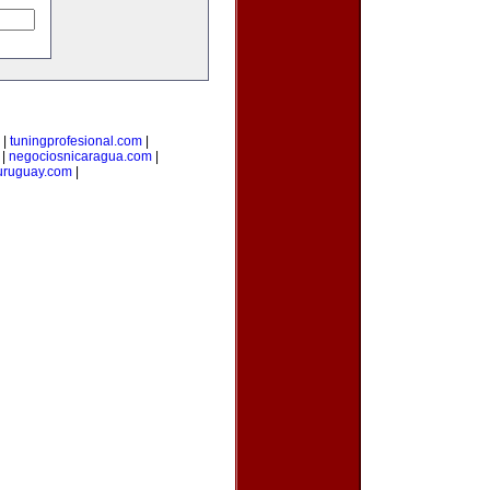
|
tuningprofesional.com
|
|
negociosnicaragua.com
|
uruguay.com
|