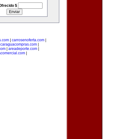
Ofrecido $
s.com
|
carrosenoferta.com
|
icaraguacompras.com
|
com
|
areadeporte.com
|
comercial.com
|