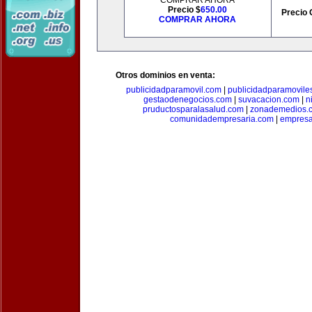
COMPRAR AHORA
Precio $
650.00
Precio 
COMPRAR AHORA
Otros dominios en venta:
publicidadparamovil.com
|
publicidadparamovile
gestaodenegocios.com
|
suvacacion.com
|
n
pruductosparalasalud.com
|
zonademedios.
comunidadempresaria.com
|
empresa