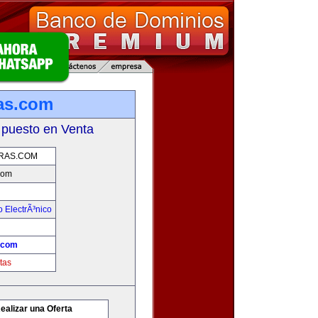
as.com
 puesto en Venta
RAS.COM
com
 ElectrÃ³nico
.com
tas
ealizar una Oferta