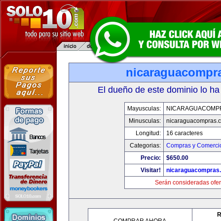
nicaraguacompr
El dueño de este dominio lo ha
Mayusculas:
NICARAGUACOMP
Minusculas:
nicaraguacompras.
Longitud:
16 caracteres
Categorias:
Compras y Comercio
Precio:
$650.00
Visitar!
nicaraguacompras
Serán consideradas ofer
R