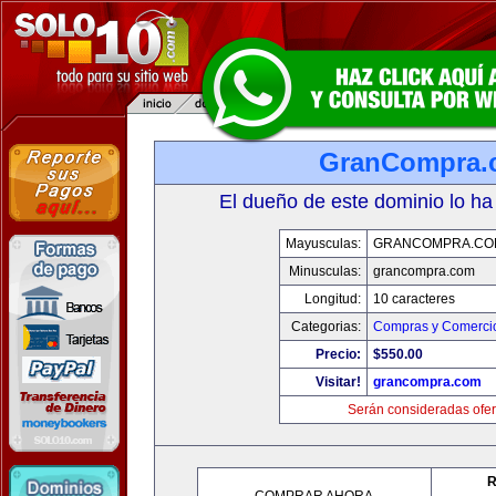
GranCompra.
El dueño de este dominio lo ha
Mayusculas:
GRANCOMPRA.CO
Minusculas:
grancompra.com
Longitud:
10 caracteres
Categorias:
Compras y Comercio
Precio:
$550.00
Visitar!
grancompra.com
Serán consideradas ofer
R