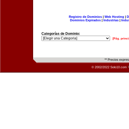
Registro de Dominios
|
Web Hosting
|
D
Dominios Expirados
|
Industrias
|
Indu
Categorías de Dominio:
[Pág. princi
** Precios expre
© 2002/2022 Solo10.com