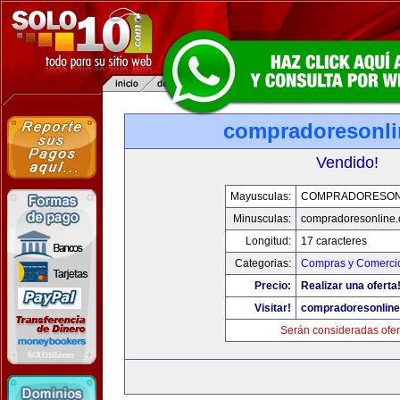
compradoresonl
Vendido!
Mayusculas:
COMPRADORESON
Minusculas:
compradoresonline
Longitud:
17 caracteres
Categorias:
Compras y Comercio
Precio:
Realizar una oferta
Visitar!
compradoresonlin
Serán consideradas ofer