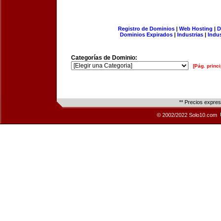
Registro de Dominios
|
Web Hosting
|
D
Dominios Expirados
|
Industrias
|
Indu
Categorías de Dominio:
[Pág. princi
** Precios expre
© 2002/2022 Solo10.com