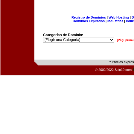
Registro de Dominios
|
Web Hosting
|
D
Dominios Expirados
|
Industrias
|
Indu
Categorías de Dominio:
[Pág. princi
** Precios expre
© 2002/2022 Solo10.com