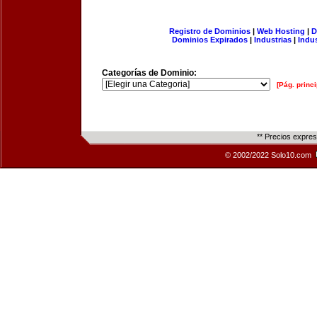
Registro de Dominios
|
Web Hosting
|
D
Dominios Expirados
|
Industrias
|
Indu
Categorías de Dominio:
[Pág. princi
** Precios expre
© 2002/2022 Solo10.com