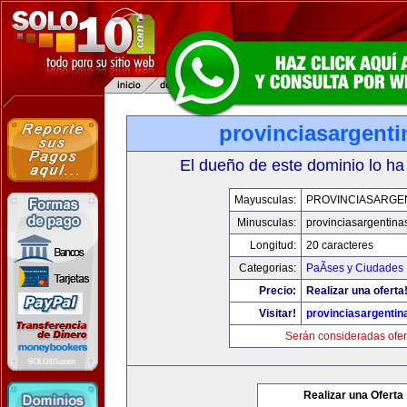
provinciasargent
El dueño de este dominio lo ha
Mayusculas:
PROVINCIASARGE
Minusculas:
provinciasargentina
Longitud:
20 caracteres
Categorias:
PaÃ­ses y Ciudades
Precio:
Realizar una oferta
Visitar!
provinciasargenti
Serán consideradas ofer
Realizar una Oferta