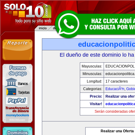
educacionpoliti
El dueño de este dominio lo ha
Mayusculas:
EDUCACIONPOLI
Minusculas:
educacionpolitic
Longitud:
17 caracteres
Categorias:
EducaciÃ³n
,
Gobi
Precio:
Realizar una ofer
Visitar!
educacionpolitic
Serán consideradas ofer
Realizar una Oferta