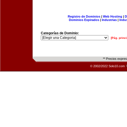
Registro de Dominios
|
Web Hosting
|
D
Dominios Expirados
|
Industrias
|
Indu
Categorías de Dominio:
[Pág. princi
** Precios expre
© 2002/2022 Solo10.com