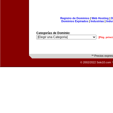
Registro de Dominios
|
Web Hosting
|
D
Dominios Expirados
|
Industrias
|
Indu
Categorías de Dominio:
[Pág. princi
** Precios expre
© 2002/2022 Solo10.com