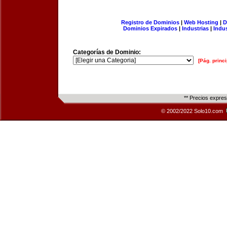
Registro de Dominios
|
Web Hosting
|
D
Dominios Expirados
|
Industrias
|
Indu
Categorías de Dominio:
[Pág. princi
** Precios expre
© 2002/2022 Solo10.com