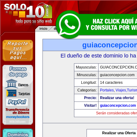
guiaconcepcio
El dueño de este dominio lo ha
Mayusculas:
GUIACONCEPCION.
Minusculas:
guiaconcepcion.com
Longitud:
14 caracteres
Categorias:
Portales
,
Viajes,Turi
Precio:
Realizar una oferta!
Visitar!
guiaconcepcion.com
Serán consideradas ofer
Realizar una Oferta