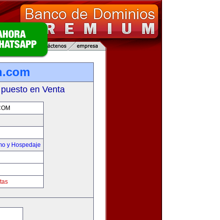
n.com
 puesto en Venta
COM
smo y Hospedaje
tas