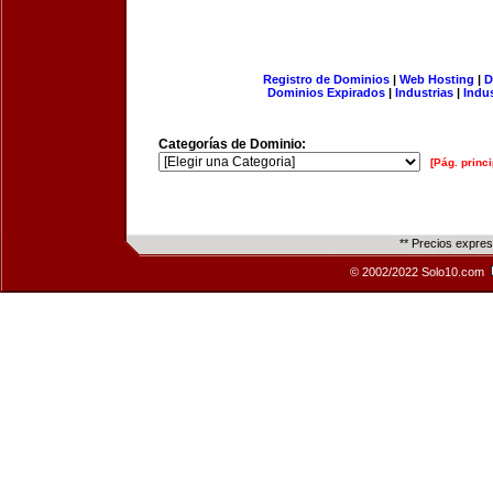
Registro de Dominios
|
Web Hosting
|
D
Dominios Expirados
|
Industrias
|
Indu
Categorías de Dominio:
[Pág. princi
** Precios expre
© 2002/2022 Solo10.com