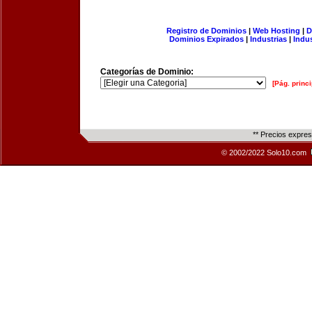
Registro de Dominios
|
Web Hosting
|
D
Dominios Expirados
|
Industrias
|
Indu
Categorías de Dominio:
[Pág. princi
** Precios expre
© 2002/2022 Solo10.com