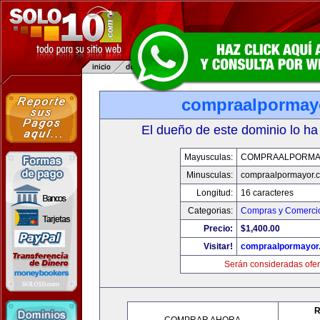
compraalpormay
El dueño de este dominio lo ha
Mayusculas:
COMPRAALPORMA
Minusculas:
compraalpormayor.
Longitud:
16 caracteres
Categorias:
Compras y Comercio
Precio:
$1,400.00
Visitar!
compraalpormayor
Serán consideradas ofer
R