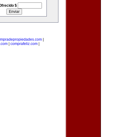
Ofrecido $
mpradepropiedades.com
|
a.com
|
comprafeliz.com
|