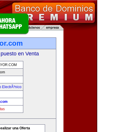
or.com
 puesto en Venta
YOR.COM
com
 ElectrÃ³nico
.com
tas
ealizar una Oferta