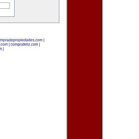
mpradepropiedades.com
|
a.com
|
comprafeliz.com
|
m
|