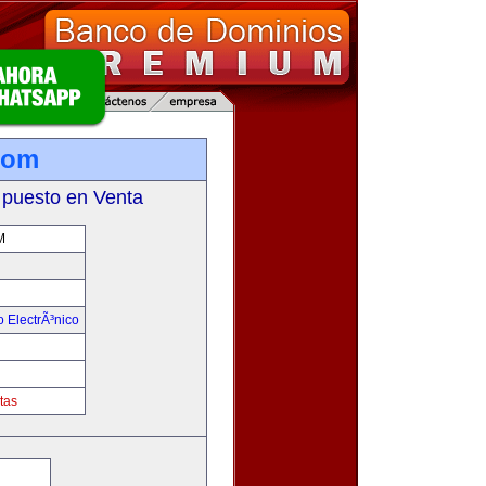
com
 puesto en Venta
M
 ElectrÃ³nico
!
tas