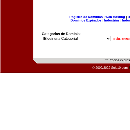
Registro de Dominios
|
Web Hosting
|
D
Dominios Expirados
|
Industrias
|
Indu
Categorías de Dominio:
[Pág. princi
** Precios expre
© 2002/2022 Solo10.com