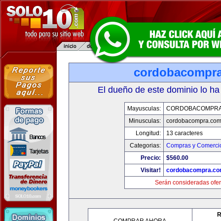
cordobacompr
El dueño de este dominio lo ha
Mayusculas:
CORDOBACOMPRA
Minusculas:
cordobacompra.co
Longitud:
13 caracteres
Categorias:
Compras y Comercio
Precio:
$560.00
Visitar!
cordobacompra.c
Serán consideradas ofer
R