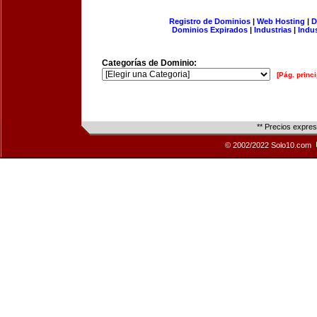
Registro de Dominios
|
Web Hosting
|
D
Dominios Expirados
|
Industrias
|
Indu
Categorías de Dominio:
[Pág. princi
** Precios expre
© 2002/2022 Solo10.com