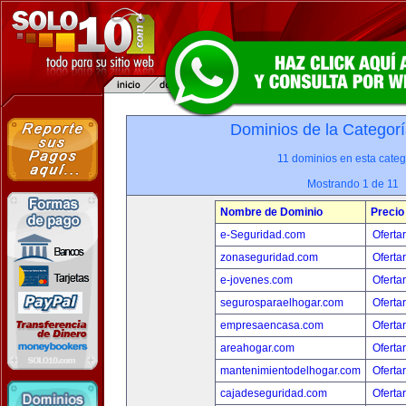
Dominios de la Categorí
11 dominios en esta categ
Mostrando 1 de 11
Nombre de Dominio
Precio
e-Seguridad.com
Oferta
zonaseguridad.com
Oferta
e-jovenes.com
Oferta
segurosparaelhogar.com
Oferta
empresaencasa.com
Oferta
areahogar.com
Oferta
mantenimientodelhogar.com
Oferta
cajadeseguridad.com
Oferta