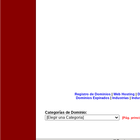
Registro de Dominios
|
Web Hosting
|
D
Dominios Expirados
|
Industrias
|
Indu
Categorías de Dominio:
[Pág. princi