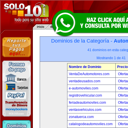
Dominios de la Categoría -
Autom
41 dominios en esta categ
Mostrando 1 de 41
Nombre de Dominio
Precio
VentaDeAutomotores.com
Oferta
ventadeusados.com
Oferta
e-automoviles.com
Oferta
registrovehicular.com
Oferta
feriadeautomoviles.com
Oferta
ventasvehiculos.com
Oferta
zonatuerca.com
Oferta
catalogodeautomoviles.com
Oferta