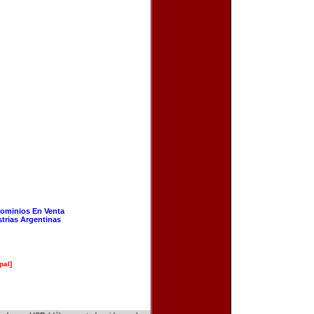
ominios En Venta
strias Argentinas
pal]