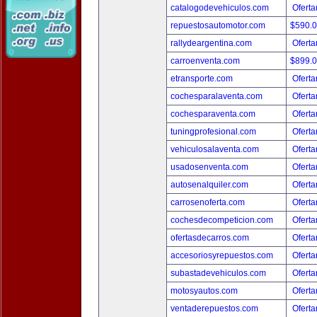
catalogodevehiculos.com
Oferta
repuestosautomotor.com
$590.
rallydeargentina.com
Oferta
carroenventa.com
$899.
etransporte.com
Oferta
cochesparalaventa.com
Oferta
cochesparaventa.com
Oferta
tuningprofesional.com
Oferta
vehiculosalaventa.com
Oferta
usadosenventa.com
Oferta
autosenalquiler.com
Oferta
carrosenoferta.com
Oferta
cochesdecompeticion.com
Oferta
ofertasdecarros.com
Oferta
accesoriosyrepuestos.com
Oferta
subastadevehiculos.com
Oferta
motosyautos.com
Oferta
ventaderepuestos.com
Oferta