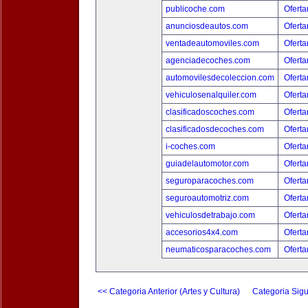
publicoche.com
Oferta
anunciosdeautos.com
Oferta
ventadeautomoviles.com
Oferta
agenciadecoches.com
Oferta
automovilesdecoleccion.com
Oferta
vehiculosenalquiler.com
Oferta
clasificadoscoches.com
Oferta
clasificadosdecoches.com
Oferta
i-coches.com
Oferta
guiadelautomotor.com
Oferta
seguroparacoches.com
Oferta
seguroautomotriz.com
Oferta
vehiculosdetrabajo.com
Oferta
accesorios4x4.com
Oferta
neumaticosparacoches.com
Oferta
<< Categoria Anterior (Artes y Cultura)
Categoria Sigu