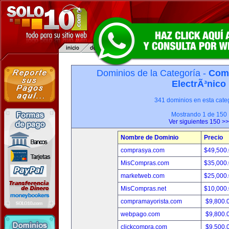
Dominios de la Categoría -
Com
ElectrÃ³nico
341 dominios en esta categ
Mostrando 1 de 150
Ver siguientes 150 >>
Nombre de Dominio
Precio
comprasya.com
$49,500
MisCompras.com
$35,000
marketweb.com
$25,000
MisCompras.net
$10,000
compramayorista.com
$9,800.
webpago.com
$9,800.
clickcompra.com
$9,500.